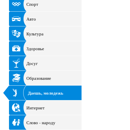
Спорт
Авто
Культура
Здоровье
Досуг
Образование
Даешь, молодежь
Интернет
Слово - народу