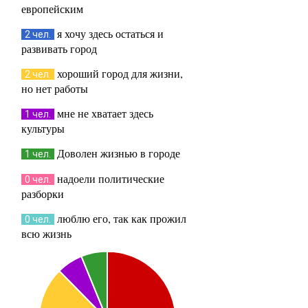
европейским
я хочу здесь остаться и
2 чел.
развивать город
хороший город для жизни,
2 чел.
но нет работы
мне не хватает здесь
1 чел.
культуры
Доволен жизнью в городе
1 чел.
надоели политические
0 чел.
разборки
люблю его, так как прожил
0 чел.
всю жизнь