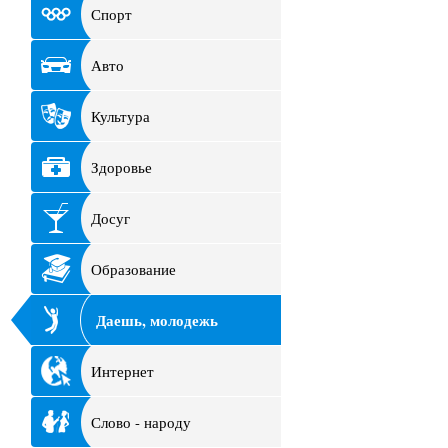
Спорт
Авто
Культура
Здоровье
Досуг
Образование
Даешь, молодежь
Интернет
Слово - народу