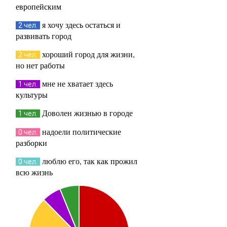
европейским
я хочу здесь остаться и
2 чел.
развивать город
хороший город для жизни,
2 чел.
но нет работы
мне не хватает здесь
1 чел.
культуры
Доволен жизнью в городе
1 чел.
надоели политические
0 чел.
разборки
люблю его, так как прожил
0 чел.
всю жизнь