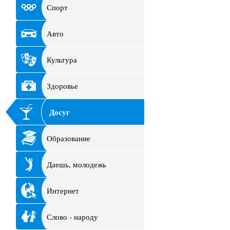
Спорт
Авто
Культура
Здоровье
Досуг
Образование
Даешь, молодежь
Интернет
Слово - народу