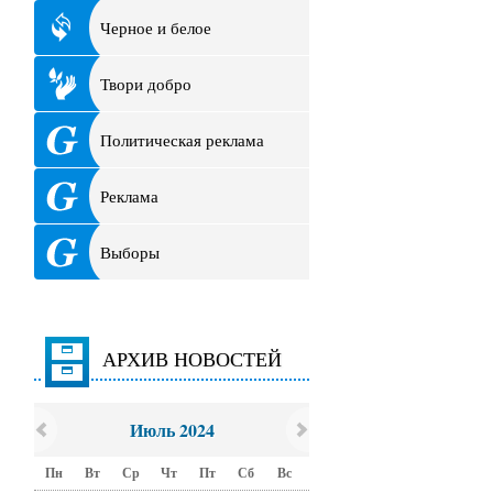
Черное и белое
Твори добро
Политическая реклама
Реклама
Выборы
АРХИВ НОВОСТЕЙ
Июль 2024
Пн
Вт
Ср
Чт
Пт
Сб
Вс