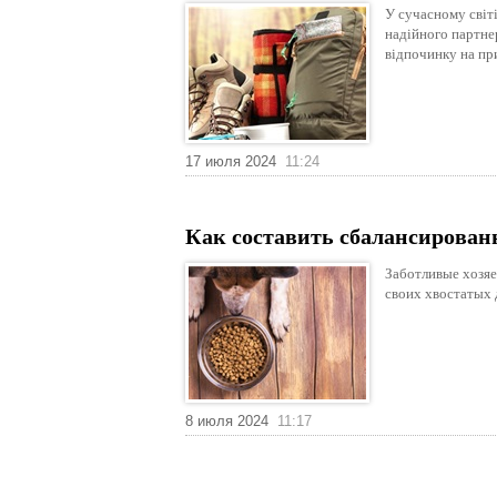
У сучасному світ
надійного партнер
відпочинку на пр
17 июля 2024
11:24
Как составить сбалансирован
Заботливые хозяе
своих хвостатых 
8 июля 2024
11:17