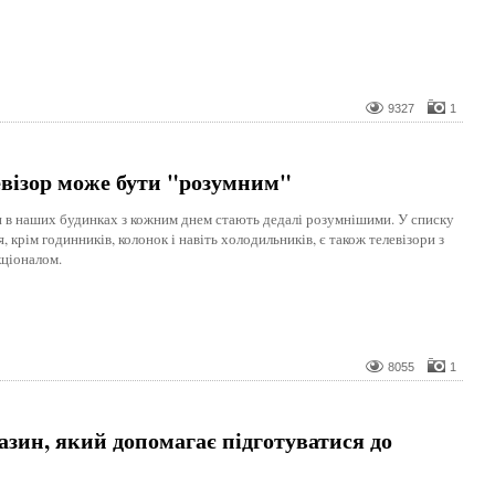
9327
1
евізор може бути "розумним"
 в наших будинках з кожним днем стають дедалі розумнішими. У списку
, крім годинників, колонок і навіть холодильників, є також телевізори з
ціоналом.
8055
1
азин, який допомагає підготуватися до