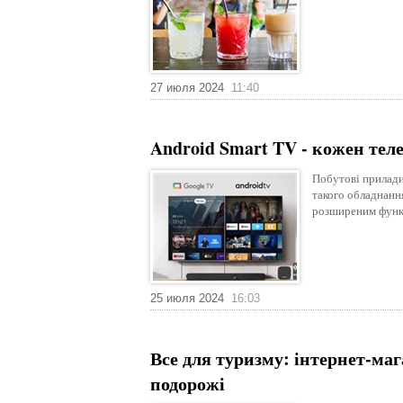
27 июля 2024
11:40
Android Smart TV - кожен тел
Побутові прилади
такого обладнання
розширеним функ
25 июля 2024
16:03
Все для туризму: інтернет-маг
подорожі