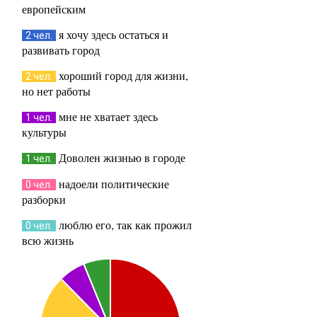
европейским
я хочу здесь остаться и
2 чел.
развивать город
хороший город для жизни,
2 чел.
но нет работы
мне не хватает здесь
1 чел.
культуры
Доволен жизнью в городе
1 чел.
надоели политические
0 чел.
разборки
люблю его, так как прожил
0 чел.
всю жизнь