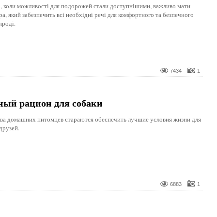
і, коли можливості для подорожей стали доступнішими, важливо мати
а, який забезпечить всі необхідні речі для комфортного та безпечного
ироді.
7434
1
ный рацион для собаки
ва домашних питомцев стараются обеспечить лучшие условия жизни для
друзей.
6883
1