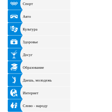
Спорт
Авто
Культура
Здоровье
Досуг
Образование
Даешь, молодежь
Интернет
Слово - народу