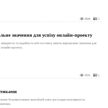
9506
1
альне значення для успіху онлайн-проекту
і швидкість та надійність веб-хостингу мають вирішальне значення для
о онлайн-проекту.
9331
1
етиками
ление безалкогольных коктейлей плюс растущая популярность
апитков.