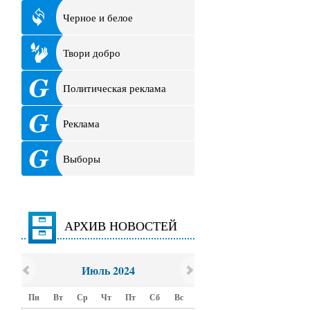
Черное и белое
Твори добро
Политическая реклама
Реклама
Выборы
АРХИВ НОВОСТЕЙ
Июль 2024
Пн
Вт
Ср
Чт
Пт
Сб
Вс