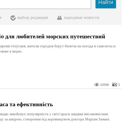
Найти
в
выбор редакции
народные новости
o для любителей морских путешествий
 время отпусков, жители городов берут билеты на поезда и самолеты и
ближе к морю.
10598
3
аса та ефективність
идко завойовує популярність у світі краси завдяки високоякісним
яду за шкірою, створеним під керівництвом доктора Маріам Замані.