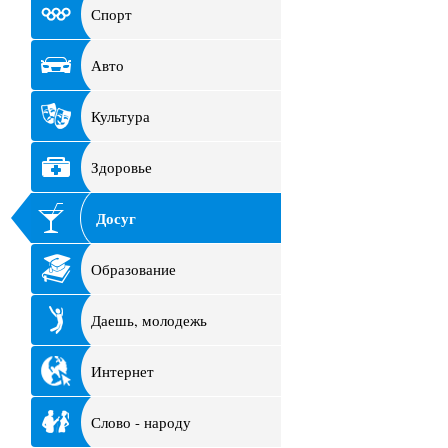
Спорт
Авто
Культура
Здоровье
Досуг
Образование
Даешь, молодежь
Интернет
Слово - народу