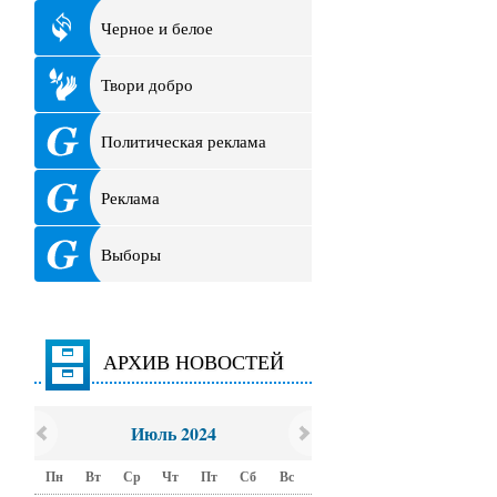
Черное и белое
Твори добро
Политическая реклама
Реклама
Выборы
АРХИВ НОВОСТЕЙ
Июль 2024
Пн
Вт
Ср
Чт
Пт
Сб
Вс