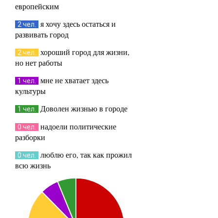
европейским
я хочу здесь остаться и
2 чел.
развивать город
хороший город для жизни,
2 чел.
но нет работы
мне не хватает здесь
1 чел.
культуры
Доволен жизнью в городе
1 чел.
надоели политические
0 чел.
разборки
люблю его, так как прожил
0 чел.
всю жизнь