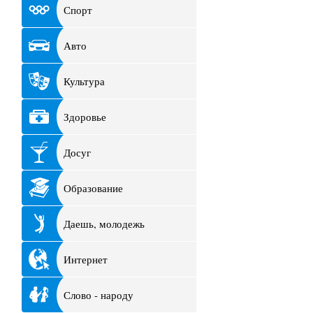
Спорт
Авто
Культура
Здоровье
Досуг
Образование
Даешь, молодежь
Интернет
Слово - народу