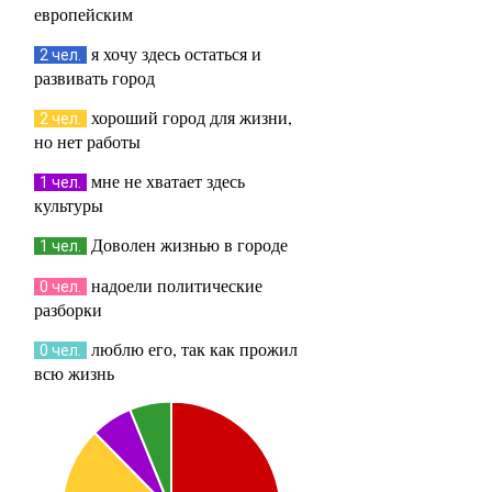
европейским
я хочу здесь остаться и
2 чел.
развивать город
хороший город для жизни,
2 чел.
но нет работы
мне не хватает здесь
1 чел.
культуры
Доволен жизнью в городе
1 чел.
надоели политические
0 чел.
разборки
люблю его, так как прожил
0 чел.
всю жизнь