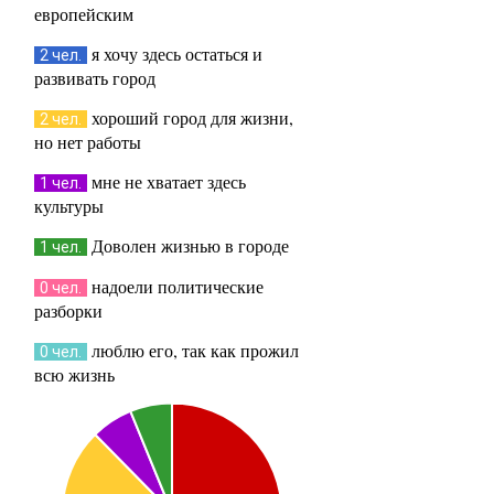
европейским
я хочу здесь остаться и
2 чел.
развивать город
хороший город для жизни,
2 чел.
но нет работы
мне не хватает здесь
1 чел.
культуры
Доволен жизнью в городе
1 чел.
надоели политические
0 чел.
разборки
люблю его, так как прожил
0 чел.
всю жизнь