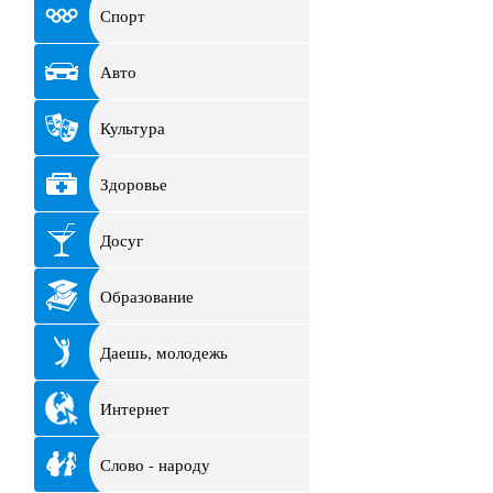
Спорт
Авто
Культура
Здоровье
Досуг
Образование
Даешь, молодежь
Интернет
Слово - народу