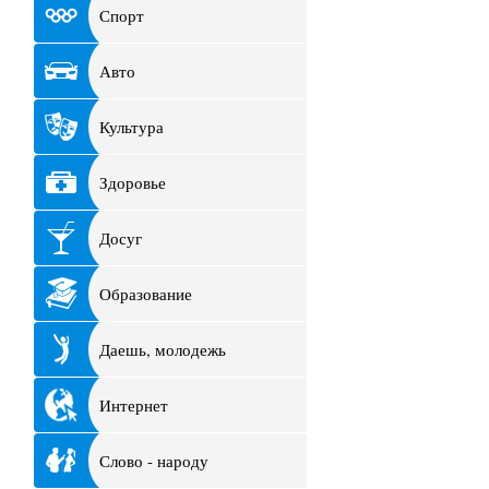
Спорт
Авто
Культура
Здоровье
Досуг
Образование
Даешь, молодежь
Интернет
Слово - народу