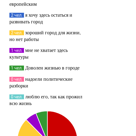
европейским
я хочу здесь остаться и
2 чел.
развивать город
хороший город для жизни,
2 чел.
но нет работы
мне не хватает здесь
1 чел.
культуры
Доволен жизнью в городе
1 чел.
надоели политические
0 чел.
разборки
люблю его, так как прожил
0 чел.
всю жизнь