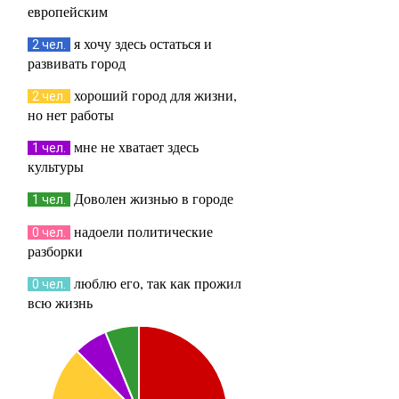
европейским
я хочу здесь остаться и
2 чел.
развивать город
хороший город для жизни,
2 чел.
но нет работы
мне не хватает здесь
1 чел.
культуры
Доволен жизнью в городе
1 чел.
надоели политические
0 чел.
разборки
люблю его, так как прожил
0 чел.
всю жизнь