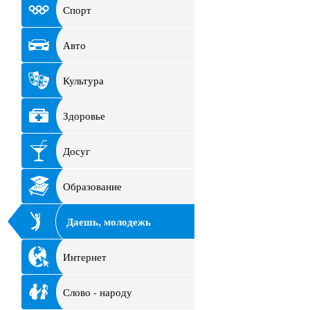
Спорт
Авто
Культура
Здоровье
Досуг
Образование
Даешь, молодежь
Интернет
Слово - народу