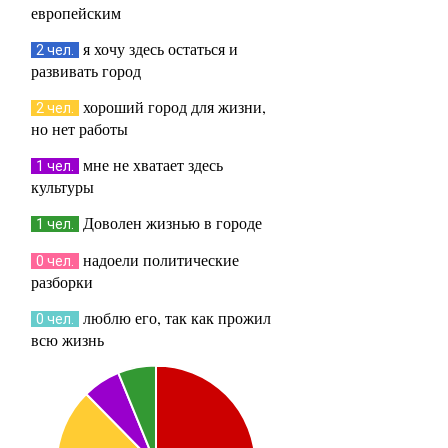
европейским
я хочу здесь остаться и
2 чел.
развивать город
хороший город для жизни,
2 чел.
но нет работы
мне не хватает здесь
1 чел.
культуры
Доволен жизнью в городе
1 чел.
надоели политические
0 чел.
разборки
люблю его, так как прожил
0 чел.
всю жизнь