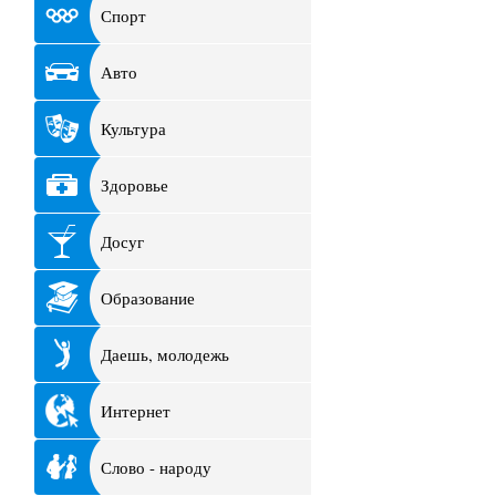
Спорт
Авто
Культура
Здоровье
Досуг
Образование
Даешь, молодежь
Интернет
Слово - народу