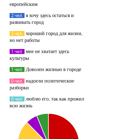
европейским
я хочу здесь остаться и
2 чел.
развивать город
хороший город для жизни,
2 чел.
но нет работы
мне не хватает здесь
1 чел.
культуры
Доволен жизнью в городе
1 чел.
надоели политические
0 чел.
разборки
люблю его, так как прожил
0 чел.
всю жизнь