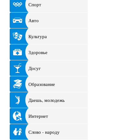
Спорт
Авто
Культура
Здоровье
Досуг
Образование
Даешь, молодежь
Интернет
Слово - народу