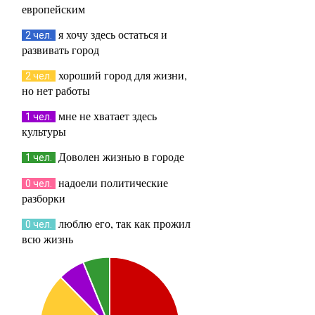
европейским
я хочу здесь остаться и
2 чел.
развивать город
хороший город для жизни,
2 чел.
но нет работы
мне не хватает здесь
1 чел.
культуры
Доволен жизнью в городе
1 чел.
надоели политические
0 чел.
разборки
люблю его, так как прожил
0 чел.
всю жизнь