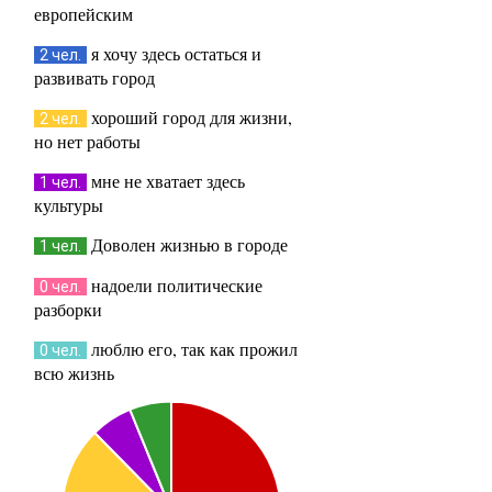
европейским
я хочу здесь остаться и
2 чел.
развивать город
хороший город для жизни,
2 чел.
но нет работы
мне не хватает здесь
1 чел.
культуры
Доволен жизнью в городе
1 чел.
надоели политические
0 чел.
разборки
люблю его, так как прожил
0 чел.
всю жизнь