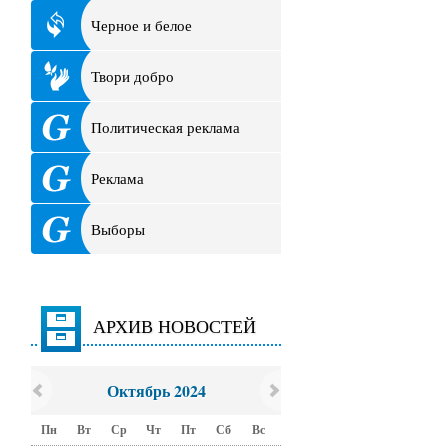
Черное и белое
Твори добро
Политическая реклама
Реклама
Выборы
АРХИВ НОВОСТЕЙ
Октябрь 2024
Пн
Вт
Ср
Чт
Пт
Сб
Вс