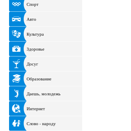
Спорт
Авто
Культура
Здоровье
Досуг
Образование
Даешь, молодежь
Интернет
Слово - народу