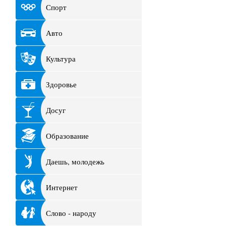
Спорт
Авто
Культура
Здоровье
Досуг
Образование
Даешь, молодежь
Интернет
Слово - народу