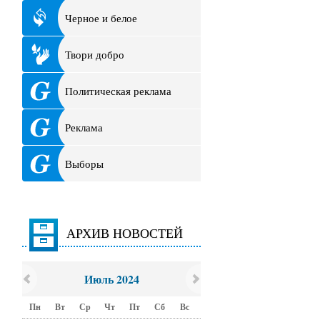
Черное и белое
Твори добро
Политическая реклама
Реклама
Выборы
АРХИВ НОВОСТЕЙ
Июль 2024
Пн
Вт
Ср
Чт
Пт
Сб
Вс