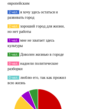
европейским
я хочу здесь остаться и
2 чел.
развивать город
хороший город для жизни,
2 чел.
но нет работы
мне не хватает здесь
1 чел.
культуры
Доволен жизнью в городе
1 чел.
надоели политические
0 чел.
разборки
люблю его, так как прожил
0 чел.
всю жизнь