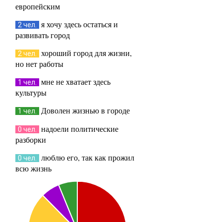
европейским
я хочу здесь остаться и
2 чел.
развивать город
хороший город для жизни,
2 чел.
но нет работы
мне не хватает здесь
1 чел.
культуры
Доволен жизнью в городе
1 чел.
надоели политические
0 чел.
разборки
люблю его, так как прожил
0 чел.
всю жизнь