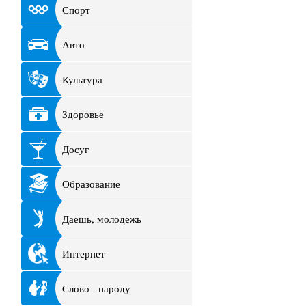
Спорт
Авто
Культура
Здоровье
Досуг
Образование
Даешь, молодежь
Интернет
Слово - народу