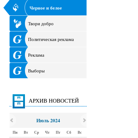
Черное и белое
Твори добро
Политическая реклама
Реклама
Выборы
АРХИВ НОВОСТЕЙ
Июль 2024
Пн
Вт
Ср
Чт
Пт
Сб
Вс