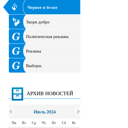
Черное и белое
Твори добро
Политическая реклама
Реклама
Выборы
АРХИВ НОВОСТЕЙ
Июль 2024
Пн
Вт
Ср
Чт
Пт
Сб
Вс