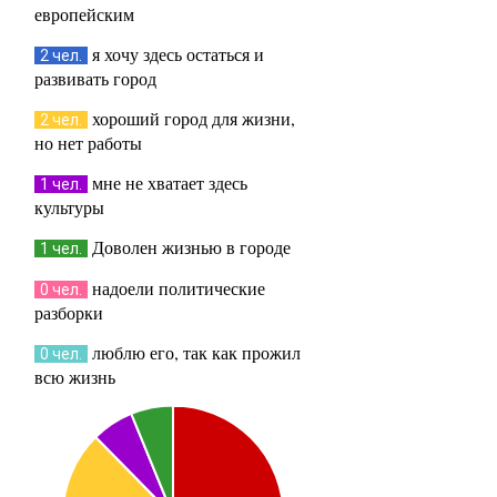
европейским
я хочу здесь остаться и
2 чел.
развивать город
хороший город для жизни,
2 чел.
но нет работы
мне не хватает здесь
1 чел.
культуры
Доволен жизнью в городе
1 чел.
надоели политические
0 чел.
разборки
люблю его, так как прожил
0 чел.
всю жизнь