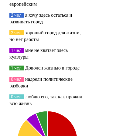
европейским
я хочу здесь остаться и
2 чел.
развивать город
хороший город для жизни,
2 чел.
но нет работы
мне не хватает здесь
1 чел.
культуры
Доволен жизнью в городе
1 чел.
надоели политические
0 чел.
разборки
люблю его, так как прожил
0 чел.
всю жизнь