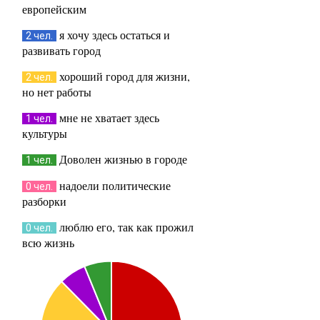
европейским
я хочу здесь остаться и
2 чел.
развивать город
хороший город для жизни,
2 чел.
но нет работы
мне не хватает здесь
1 чел.
культуры
Доволен жизнью в городе
1 чел.
надоели политические
0 чел.
разборки
люблю его, так как прожил
0 чел.
всю жизнь