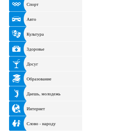
Спорт
Авто
Культура
Здоровье
Досуг
Образование
Даешь, молодежь
Интернет
Слово - народу