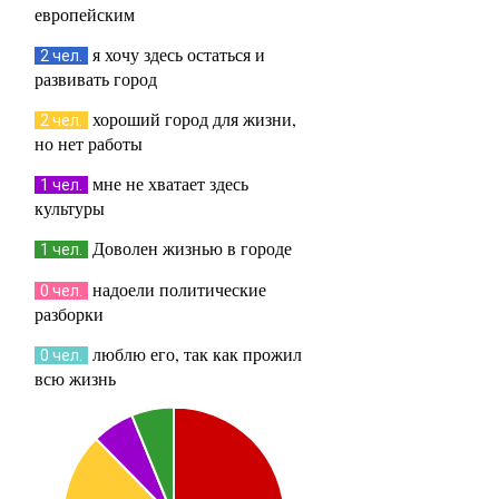
европейским
я хочу здесь остаться и
2 чел.
развивать город
хороший город для жизни,
2 чел.
но нет работы
мне не хватает здесь
1 чел.
культуры
Доволен жизнью в городе
1 чел.
надоели политические
0 чел.
разборки
люблю его, так как прожил
0 чел.
всю жизнь