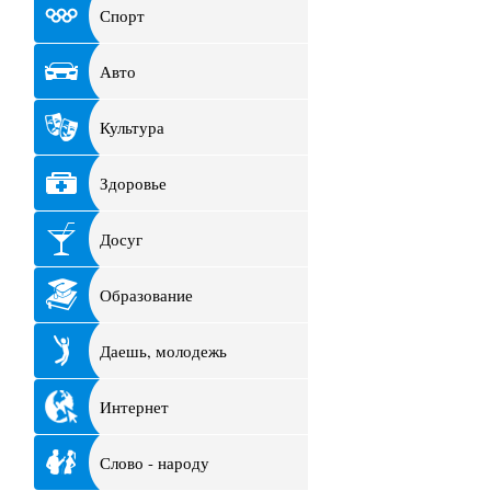
Спорт
Авто
Культура
Здоровье
Досуг
Образование
Даешь, молодежь
Интернет
Слово - народу