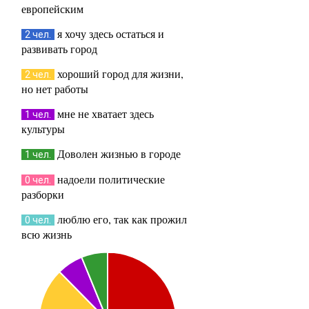
европейским
я хочу здесь остаться и
2 чел.
развивать город
хороший город для жизни,
2 чел.
но нет работы
мне не хватает здесь
1 чел.
культуры
Доволен жизнью в городе
1 чел.
надоели политические
0 чел.
разборки
люблю его, так как прожил
0 чел.
всю жизнь