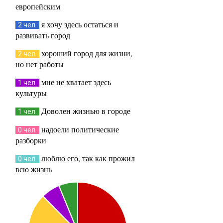
европейским
я хочу здесь остаться и
2 чел.
развивать город
хороший город для жизни,
2 чел.
но нет работы
мне не хватает здесь
1 чел.
культуры
Доволен жизнью в городе
1 чел.
надоели политические
0 чел.
разборки
люблю его, так как прожил
0 чел.
всю жизнь