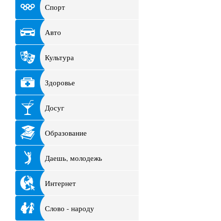
Спорт
Авто
Культура
Здоровье
Досуг
Образование
Даешь, молодежь
Интернет
Слово - народу