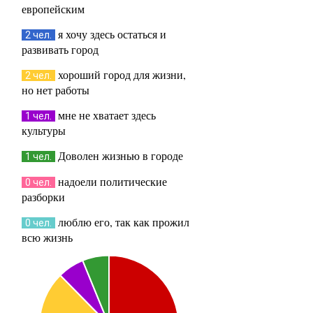
европейским
я хочу здесь остаться и
2 чел.
развивать город
хороший город для жизни,
2 чел.
но нет работы
мне не хватает здесь
1 чел.
культуры
Доволен жизнью в городе
1 чел.
надоели политические
0 чел.
разборки
люблю его, так как прожил
0 чел.
всю жизнь