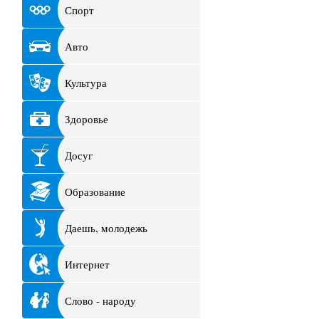
Спорт
Авто
Культура
Здоровье
Досуг
Образование
Даешь, молодежь
Интернет
Слово - народу