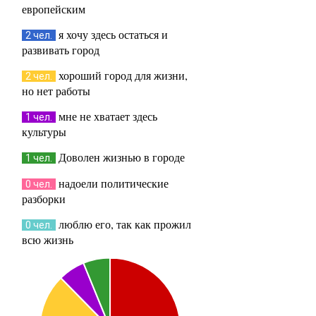
европейским
я хочу здесь остаться и
2 чел.
развивать город
хороший город для жизни,
2 чел.
но нет работы
мне не хватает здесь
1 чел.
культуры
Доволен жизнью в городе
1 чел.
надоели политические
0 чел.
разборки
люблю его, так как прожил
0 чел.
всю жизнь