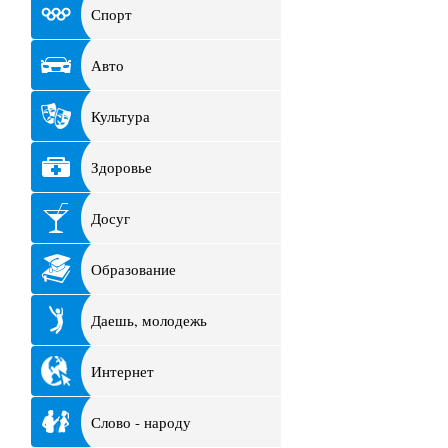
Спорт
Авто
Культура
Здоровье
Досуг
Образование
Даешь, молодежь
Интернет
Слово - народу