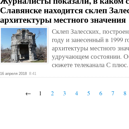
Журналисты показали, в каком с
Славянске находится склеп Зале
архитектуры местного значения
Склеп Залесских, построен
году и занесенный в 1999 г
архитектуры местного знач
удручающем состоянии. Об
сюжете телеканала С плюс.
16 апреля 2018
8:41
←
1
2
3
4
5
6
7
8