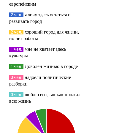
европейским
я хочу здесь остаться и
2 чел.
развивать город
хороший город для жизни,
2 чел.
но нет работы
мне не хватает здесь
1 чел.
культуры
Доволен жизнью в городе
1 чел.
надоели политические
0 чел.
разборки
люблю его, так как прожил
0 чел.
всю жизнь