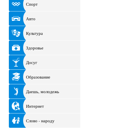
Спорт
Авто
Культура
Здоровье
Досуг
Образование
Даешь, молодежь
Интернет
Слово - народу