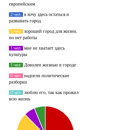
европейским
я хочу здесь остаться и
2 чел.
развивать город
хороший город для жизни,
2 чел.
но нет работы
мне не хватает здесь
1 чел.
культуры
Доволен жизнью в городе
1 чел.
надоели политические
0 чел.
разборки
люблю его, так как прожил
0 чел.
всю жизнь