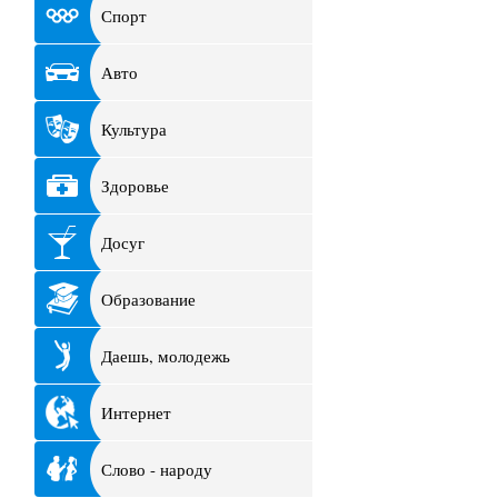
Спорт
Авто
Культура
Здоровье
Досуг
Образование
Даешь, молодежь
Интернет
Слово - народу