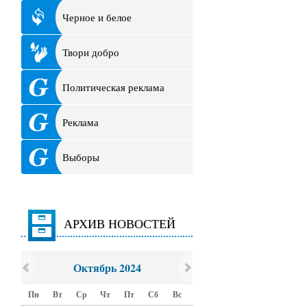
Черное и белое
Твори добро
Политическая реклама
Реклама
Выборы
АРХИВ НОВОСТЕЙ
Октябрь 2024
Пн
Вт
Ср
Чт
Пт
Сб
Вс