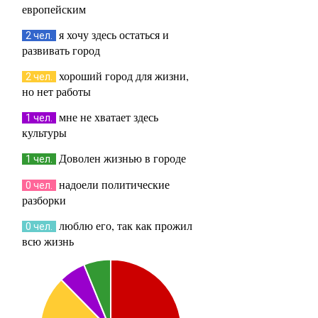
европейским
я хочу здесь остаться и
2 чел.
развивать город
хороший город для жизни,
2 чел.
но нет работы
мне не хватает здесь
1 чел.
культуры
Доволен жизнью в городе
1 чел.
надоели политические
0 чел.
разборки
люблю его, так как прожил
0 чел.
всю жизнь