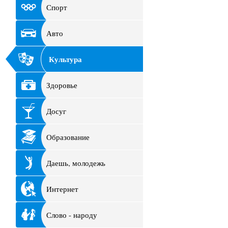
Спорт
Авто
Культура
Здоровье
Досуг
Образование
Даешь, молодежь
Интернет
Слово - народу