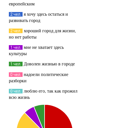
европейским
я хочу здесь остаться и
2 чел.
развивать город
хороший город для жизни,
2 чел.
но нет работы
мне не хватает здесь
1 чел.
культуры
Доволен жизнью в городе
1 чел.
надоели политические
0 чел.
разборки
люблю его, так как прожил
0 чел.
всю жизнь