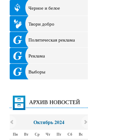
Черное и белое
Твори добро
Политическая реклама
Реклама
Выборы
АРХИВ НОВОСТЕЙ
Октябрь 2024
Пн
Вт
Ср
Чт
Пт
Сб
Вс