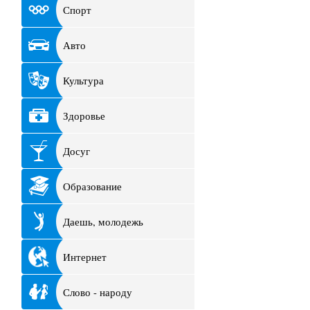
Спорт
Авто
Культура
Здоровье
Досуг
Образование
Даешь, молодежь
Интернет
Слово - народу