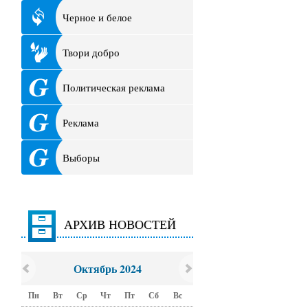
Черное и белое
Твори добро
Политическая реклама
Реклама
Выборы
АРХИВ НОВОСТЕЙ
Октябрь 2024
Пн
Вт
Ср
Чт
Пт
Сб
Вс