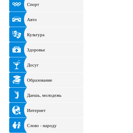
Спорт
Авто
Культура
Здоровье
Досуг
Образование
Даешь, молодежь
Интернет
Слово - народу