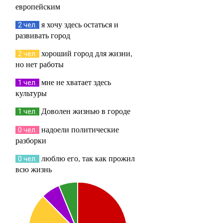
европейским
я хочу здесь остаться и
2 чел.
развивать город
хороший город для жизни,
2 чел.
но нет работы
мне не хватает здесь
1 чел.
культуры
Доволен жизнью в городе
1 чел.
надоели политические
0 чел.
разборки
люблю его, так как прожил
0 чел.
всю жизнь