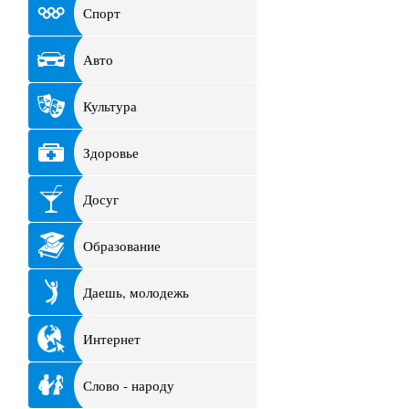
Спорт
Авто
Культура
Здоровье
Досуг
Образование
Даешь, молодежь
Интернет
Слово - народу