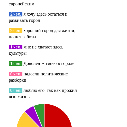
европейским
я хочу здесь остаться и
2 чел.
развивать город
хороший город для жизни,
2 чел.
но нет работы
мне не хватает здесь
1 чел.
культуры
Доволен жизнью в городе
1 чел.
надоели политические
0 чел.
разборки
люблю его, так как прожил
0 чел.
всю жизнь