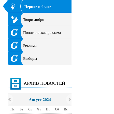
Черное и белое
Твори добро
Политическая реклама
Реклама
Выборы
АРХИВ НОВОСТЕЙ
Август 2024
Пн
Вт
Ср
Чт
Пт
Сб
Вс