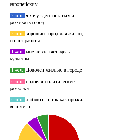
европейским
я хочу здесь остаться и
2 чел.
развивать город
хороший город для жизни,
2 чел.
но нет работы
мне не хватает здесь
1 чел.
культуры
Доволен жизнью в городе
1 чел.
надоели политические
0 чел.
разборки
люблю его, так как прожил
0 чел.
всю жизнь