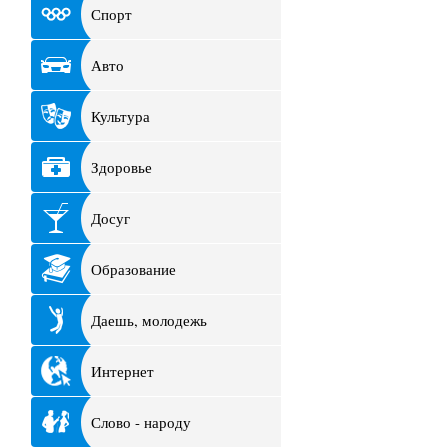
Спорт
Авто
Культура
Здоровье
Досуг
Образование
Даешь, молодежь
Интернет
Слово - народу