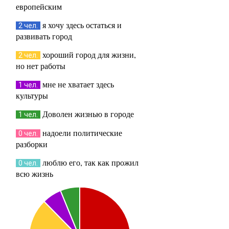
европейским
я хочу здесь остаться и
2 чел.
развивать город
хороший город для жизни,
2 чел.
но нет работы
мне не хватает здесь
1 чел.
культуры
Доволен жизнью в городе
1 чел.
надоели политические
0 чел.
разборки
люблю его, так как прожил
0 чел.
всю жизнь