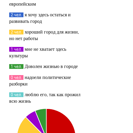
европейским
я хочу здесь остаться и
2 чел.
развивать город
хороший город для жизни,
2 чел.
но нет работы
мне не хватает здесь
1 чел.
культуры
Доволен жизнью в городе
1 чел.
надоели политические
0 чел.
разборки
люблю его, так как прожил
0 чел.
всю жизнь