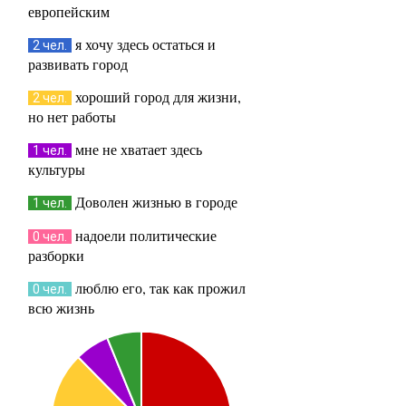
европейским
я хочу здесь остаться и
2 чел.
развивать город
хороший город для жизни,
2 чел.
но нет работы
мне не хватает здесь
1 чел.
культуры
Доволен жизнью в городе
1 чел.
надоели политические
0 чел.
разборки
люблю его, так как прожил
0 чел.
всю жизнь