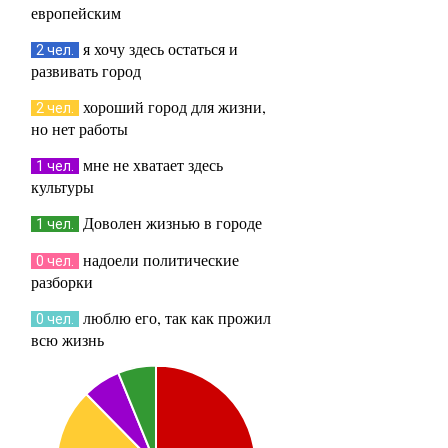
европейским
я хочу здесь остаться и
2 чел.
развивать город
хороший город для жизни,
2 чел.
но нет работы
мне не хватает здесь
1 чел.
культуры
Доволен жизнью в городе
1 чел.
надоели политические
0 чел.
разборки
люблю его, так как прожил
0 чел.
всю жизнь