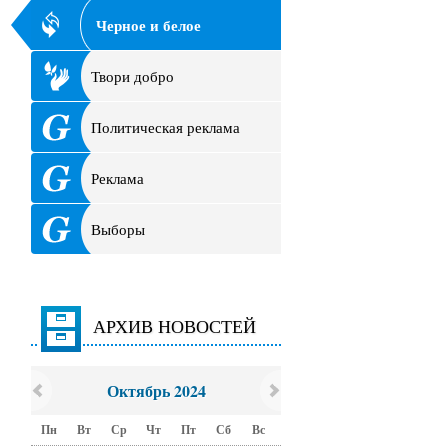
Черное и белое
Твори добро
Политическая реклама
Реклама
Выборы
АРХИВ НОВОСТЕЙ
Октябрь 2024
Пн
Вт
Ср
Чт
Пт
Сб
Вс