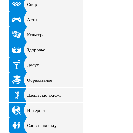
Спорт
Авто
Культура
Здоровье
Досуг
Образование
Даешь, молодежь
Интернет
Слово - народу