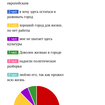
европейским
я хочу здесь остаться и
2 чел.
развивать город
хороший город для жизни,
2 чел.
но нет работы
мне не хватает здесь
1 чел.
культуры
Доволен жизнью в городе
1 чел.
надоели политические
0 чел.
разборки
люблю его, так как прожил
0 чел.
всю жизнь