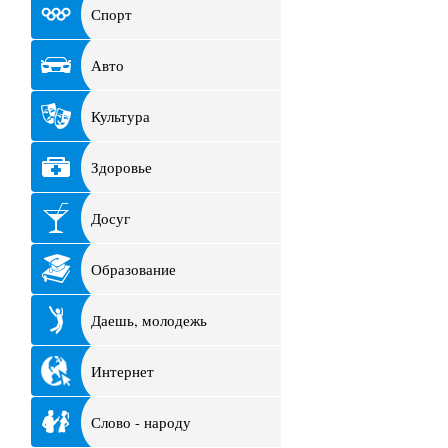
Спорт
Авто
Культура
Здоровье
Досуг
Образование
Даешь, молодежь
Интернет
Слово - народу