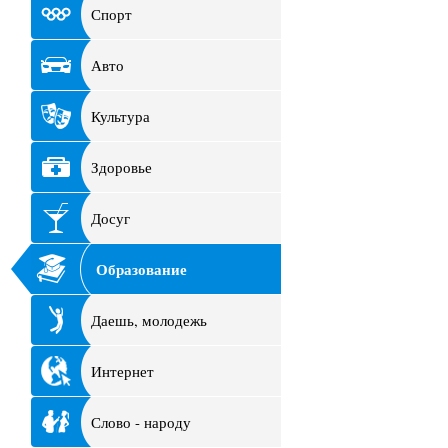
Спорт
Авто
Культура
Здоровье
Досуг
Образование
Даешь, молодежь
Интернет
Слово - народу