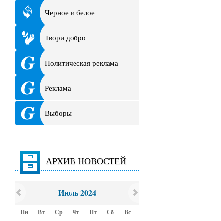
Черное и белое
Твори добро
Политическая реклама
Реклама
Выборы
АРХИВ НОВОСТЕЙ
Июль 2024
Пн
Вт
Ср
Чт
Пт
Сб
Вс