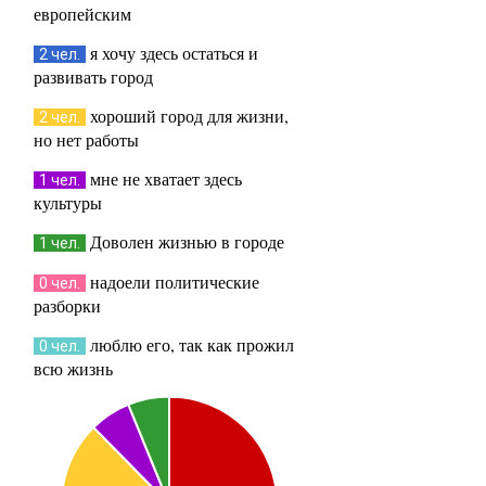
европейским
я хочу здесь остаться и
2 чел.
развивать город
хороший город для жизни,
2 чел.
но нет работы
мне не хватает здесь
1 чел.
культуры
Доволен жизнью в городе
1 чел.
надоели политические
0 чел.
разборки
люблю его, так как прожил
0 чел.
всю жизнь