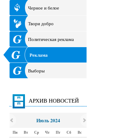
Черное и белое
Твори добро
Политическая реклама
Реклама
Выборы
АРХИВ НОВОСТЕЙ
Июль 2024
Пн
Вт
Ср
Чт
Пт
Сб
Вс