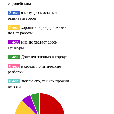
европейским
я хочу здесь остаться и
2 чел.
развивать город
хороший город для жизни,
2 чел.
но нет работы
мне не хватает здесь
1 чел.
культуры
Доволен жизнью в городе
1 чел.
надоели политические
0 чел.
разборки
люблю его, так как прожил
0 чел.
всю жизнь