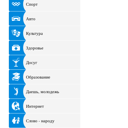
Спорт
Авто
Культура
Здоровье
Досуг
Образование
Даешь, молодежь
Интернет
Слово - народу