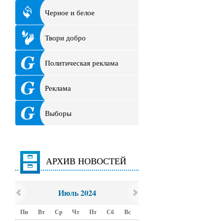
Черное и белое
Твори добро
Политическая реклама
Реклама
Выборы
АРХИВ НОВОСТЕЙ
Июль 2024
Пн
Вт
Ср
Чт
Пт
Сб
Вс