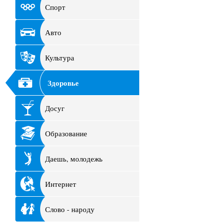
Спорт
Авто
Культура
Здоровье
Досуг
Образование
Даешь, молодежь
Интернет
Слово - народу