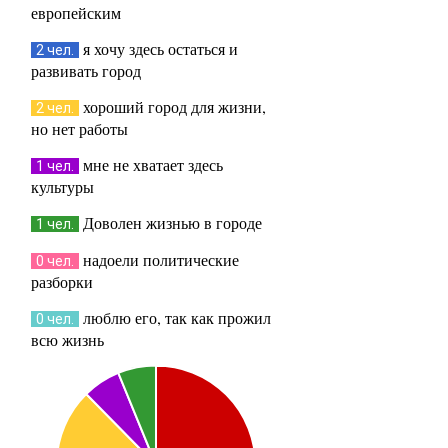
европейским
я хочу здесь остаться и
2 чел.
развивать город
хороший город для жизни,
2 чел.
но нет работы
мне не хватает здесь
1 чел.
культуры
Доволен жизнью в городе
1 чел.
надоели политические
0 чел.
разборки
люблю его, так как прожил
0 чел.
всю жизнь