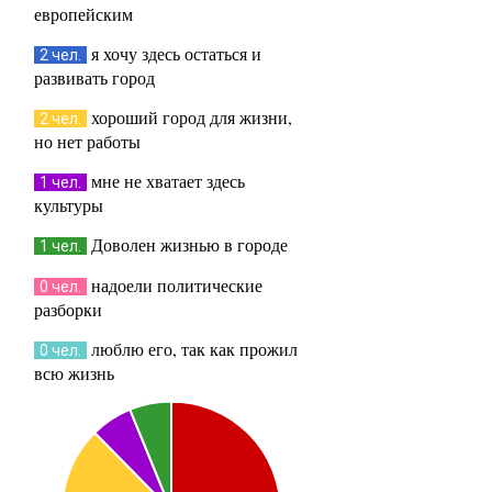
европейским
я хочу здесь остаться и
2 чел.
развивать город
хороший город для жизни,
2 чел.
но нет работы
мне не хватает здесь
1 чел.
культуры
Доволен жизнью в городе
1 чел.
надоели политические
0 чел.
разборки
люблю его, так как прожил
0 чел.
всю жизнь