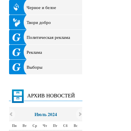
Черное и белое
Твори добро
Политическая реклама
Реклама
Выборы
АРХИВ НОВОСТЕЙ
Июль 2024
Пн
Вт
Ср
Чт
Пт
Сб
Вс