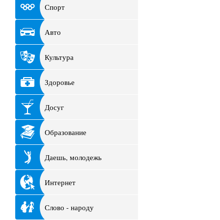
Спорт
Авто
Культура
Здоровье
Досуг
Образование
Даешь, молодежь
Интернет
Слово - народу