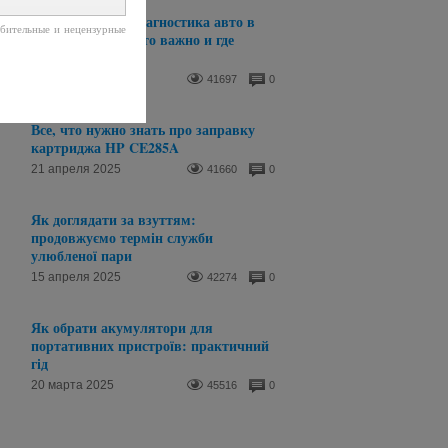
Компьютерная диагностика авто в
рбительные и нецензурные
Днепре: почему это важно и где
пройти
21 апреля 2025
41697
0
Все, что нужно знать про заправку
картриджа HP CE285A
21 апреля 2025
41660
0
Як доглядати за взуттям:
продовжуємо термін служби
улюбленої пари
15 апреля 2025
42274
0
Як обрати акумулятори для
портативних пристроїв: практичний
гід
20 марта 2025
45516
0