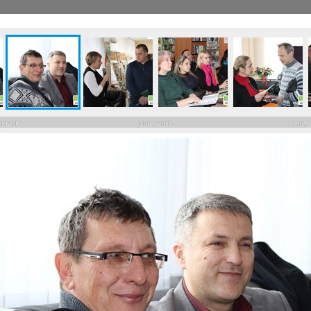
пред.
увеличить
след.
СПЕЦТЕМЫ
ФОТО
ВИДЕО
СПЕЦИАЛИСТЫ
ПЕРСОНЫ
Город
13 февраля 2018
8:50
125022
36