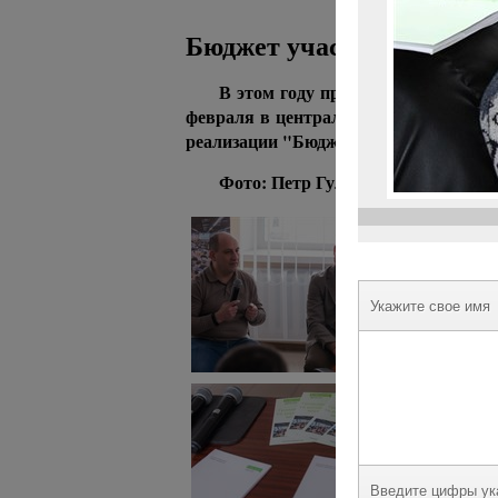
Бюджет участия в Славян
В этом году проект "Бюджет учас
февраля в центральной библиотеке С
реализации "Бюджета участия".
Фото: Петр Гуляев
Укажите свое имя
Введите цифры ук