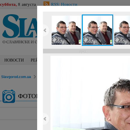
суббота,
8 августа
RSS: Новости
пред.
НОВОСТИ
РЕЙТИНГИ
БЛОГИ
СПЕЦТЕМЫ
ФОТО
Slavgorod.com.ua
ФОТОРЕПОРТАЖИ
Город
ФОТОГАЛЕРЕЯ
13 февр