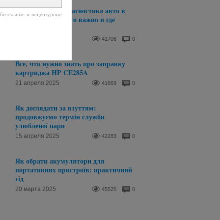
Компьютерная диагностика авто в
рбительные и нецензурные
Днепре: почему это важно и где
пройти
21 апреля 2025
41706
0
Все, что нужно знать про заправку
картриджа HP CE285A
21 апреля 2025
41669
0
Як доглядати за взуттям:
продовжуємо термін служби
улюбленої пари
15 апреля 2025
42283
0
Як обрати акумулятори для
портативних пристроїв: практичний
гід
20 марта 2025
45525
0