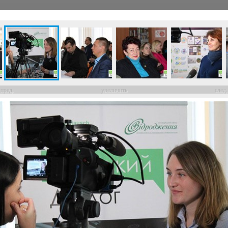
пред.
увеличить
след.
СПЕЦТЕМЫ
ФОТО
ВИДЕО
СПЕЦИАЛИСТЫ
ПЕРСОНЫ
Город
13 февраля 2018
8:50
125028
36