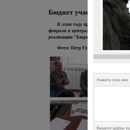
Бюджет участия в Славян
В этом году проект "Бюджет учас
февраля в центральной библиотеке С
реализации "Бюджета участия".
Фото: Петр Гуляев
Укажите свое имя
Введите цифры ук