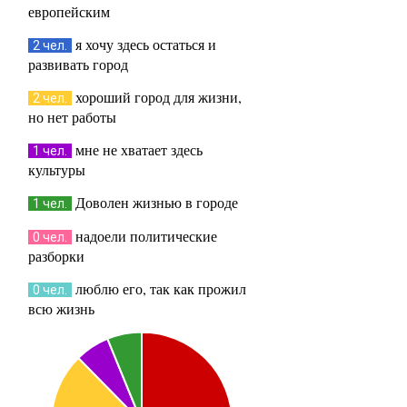
европейским
я хочу здесь остаться и
2 чел.
развивать город
хороший город для жизни,
2 чел.
но нет работы
мне не хватает здесь
1 чел.
культуры
Доволен жизнью в городе
1 чел.
надоели политические
0 чел.
разборки
люблю его, так как прожил
0 чел.
всю жизнь