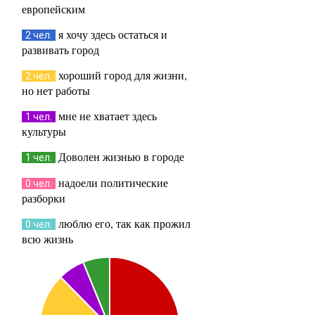
европейским
я хочу здесь остаться и
2 чел.
развивать город
хороший город для жизни,
2 чел.
но нет работы
мне не хватает здесь
1 чел.
культуры
Доволен жизнью в городе
1 чел.
надоели политические
0 чел.
разборки
люблю его, так как прожил
0 чел.
всю жизнь