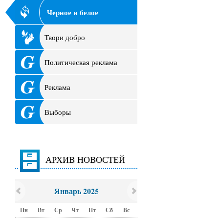
Черное и белое
Твори добро
Политическая реклама
Реклама
Выборы
АРХИВ НОВОСТЕЙ
Январь 2025
Пн
Вт
Ср
Чт
Пт
Сб
Вс