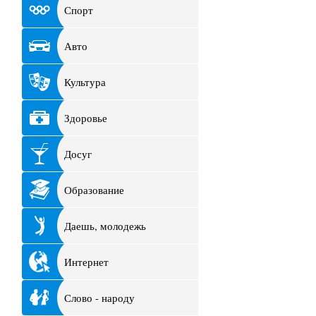
Спорт
Авто
Культура
Здоровье
Досуг
Образование
Даешь, молодежь
Интернет
Слово - народу