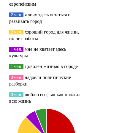
европейским
я хочу здесь остаться и
2 чел.
развивать город
хороший город для жизни,
2 чел.
но нет работы
мне не хватает здесь
1 чел.
культуры
Доволен жизнью в городе
1 чел.
надоели политические
0 чел.
разборки
люблю его, так как прожил
0 чел.
всю жизнь