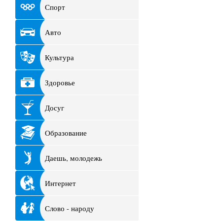
Спорт
Авто
Культура
Здоровье
Досуг
Образование
Даешь, молодежь
Интернет
Слово - народу