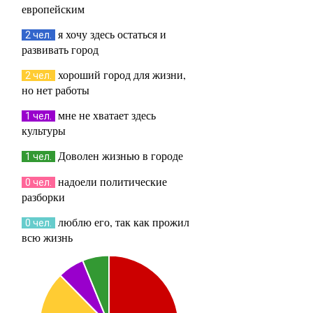
европейским
я хочу здесь остаться и
2 чел.
развивать город
хороший город для жизни,
2 чел.
но нет работы
мне не хватает здесь
1 чел.
культуры
Доволен жизнью в городе
1 чел.
надоели политические
0 чел.
разборки
люблю его, так как прожил
0 чел.
всю жизнь