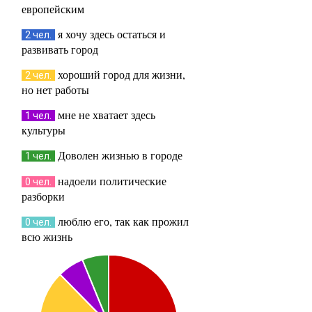
европейским
я хочу здесь остаться и
2 чел.
развивать город
хороший город для жизни,
2 чел.
но нет работы
мне не хватает здесь
1 чел.
культуры
Доволен жизнью в городе
1 чел.
надоели политические
0 чел.
разборки
люблю его, так как прожил
0 чел.
всю жизнь