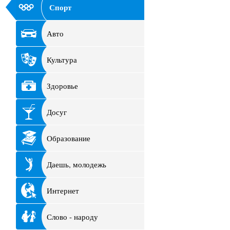
Спорт
Авто
Культура
Здоровье
Досуг
Образование
Даешь, молодежь
Интернет
Слово - народу