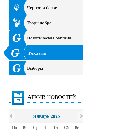
Черное и белое
Твори добро
Политическая реклама
Реклама
Выборы
АРХИВ НОВОСТЕЙ
Январь 2025
Пн
Вт
Ср
Чт
Пт
Сб
Вс