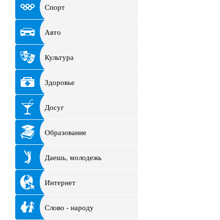
Спорт
Авто
Культура
Здоровье
Досуг
Образование
Даешь, молодежь
Интернет
Слово - народу