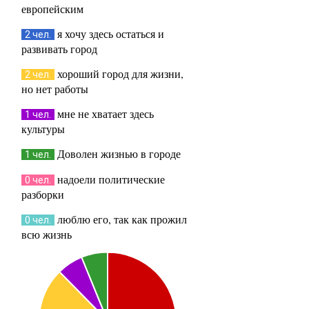
европейским
я хочу здесь остаться и
2 чел.
развивать город
хороший город для жизни,
2 чел.
но нет работы
мне не хватает здесь
1 чел.
культуры
Доволен жизнью в городе
1 чел.
надоели политические
0 чел.
разборки
люблю его, так как прожил
0 чел.
всю жизнь